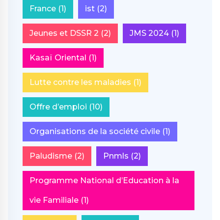
France
(1)
ist
(2)
Jeunes et DSSR 2
(2)
JMS 2024
(1)
Kasaï Oriental
(1)
Lutte contre les maladies
(1)
Offre d’emploi
(10)
Organisations de la société civile
(1)
Paludisme
(2)
Pnmls
(2)
Programme National d’Education à la
vie Familiale
(1)