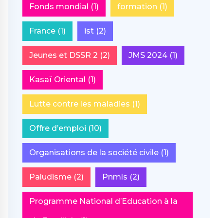
Fonds mondial
(1)
formation
(1)
France
(1)
ist
(2)
Jeunes et DSSR 2
(2)
JMS 2024
(1)
Kasaï Oriental
(1)
Lutte contre les maladies
(1)
Offre d’emploi
(10)
Organisations de la société civile
(1)
Paludisme
(2)
Pnmls
(2)
Programme National d’Education à la