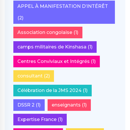
APPEL À MANIFESTATION D’INTÉRÊT
(2)
Association congolaise
(1)
camps militaires de Kinshasa
(1)
Centres Conviviaux et Intégrés
(1)
consultant
(2)
Célébration de la JMS 2024
(1)
DSSR 2
(1)
enseignants
(1)
Expertise France
(1)