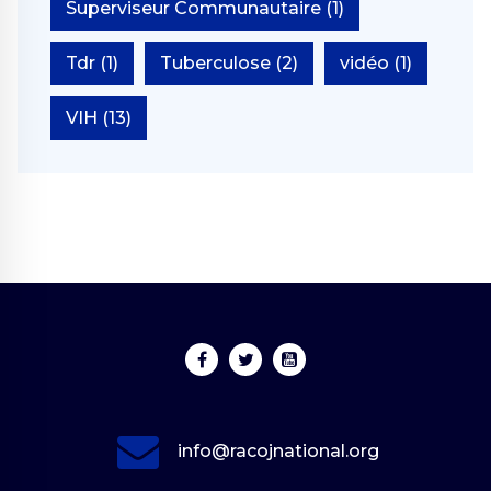
Superviseur Communautaire
(1)
Tdr
(1)
Tuberculose
(2)
vidéo
(1)
VIH
(13)
info@racojnational.org