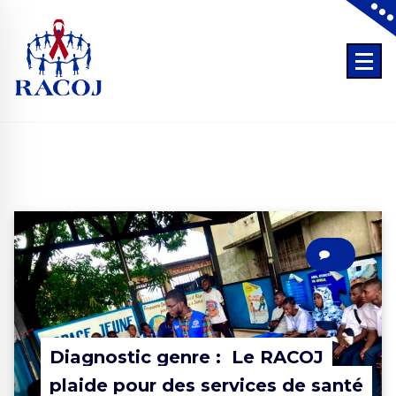
Skip
to
content
Tout ce que l’on fait pour les jeunes, sans les jeunes est contre les jeun
0
Diagnostic genre : Le RACOJ
plaide pour des services de santé