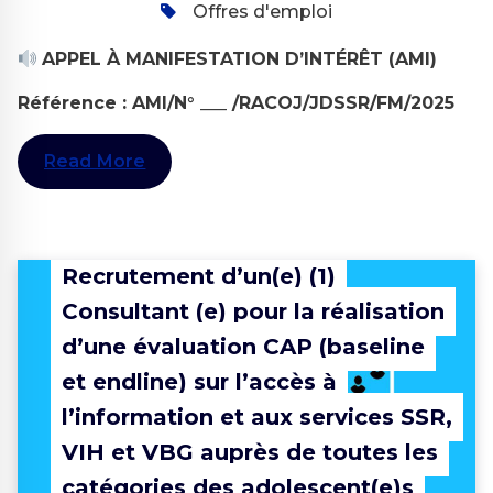
Offres d'emploi
APPEL À MANIFESTATION D’INTÉRÊT (AMI)
Référence : AMI/N° ___ /RACOJ/JDSSR/FM/2025
Read More
Recrutement d’un(e) (1)
Consultant (e) pour la réalisation
1
d’une évaluation CAP (baseline
et endline) sur l’accès à
l’information et aux services SSR,
VIH et VBG auprès de toutes les
catégories des adolescent(e)s