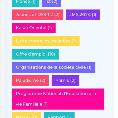
France
(1)
ist
(2)
Jeunes et DSSR 2
(2)
JMS 2024
(1)
Kasaï Oriental
(1)
Lutte contre les maladies
(1)
Offre d’emploi
(10)
Organisations de la société civile
(1)
Paludisme
(2)
Pnmls
(2)
Programme National d’Education à la
vie Familiale
(1)
Racoj
(30)
Rapport
(1)