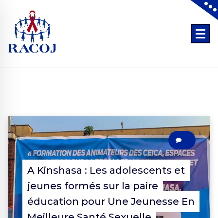
Skip
to
content
Tout ce que l’on fait pour les jeunes, sans les jeunes est contre les jeun
0
A Kinshasa : Les adolescents et
jeunes formés sur la paire
éducation pour Une Jeunesse En
Meilleure Santé Sexuelle