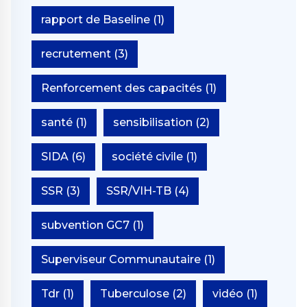
rapport de Baseline
(1)
recrutement
(3)
Renforcement des capacités
(1)
santé
(1)
sensibilisation
(2)
SIDA
(6)
société civile
(1)
SSR
(3)
SSR/VIH-TB
(4)
subvention GC7
(1)
Superviseur Communautaire
(1)
Tdr
(1)
Tuberculose
(2)
vidéo
(1)