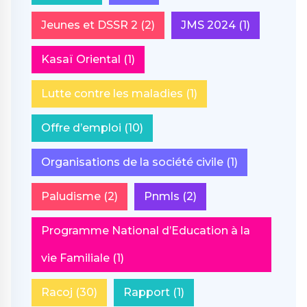
Jeunes et DSSR 2
(2)
JMS 2024
(1)
Kasaï Oriental
(1)
Lutte contre les maladies
(1)
Offre d’emploi
(10)
Organisations de la société civile
(1)
Paludisme
(2)
Pnmls
(2)
Programme National d’Education à la
vie Familiale
(1)
Racoj
(30)
Rapport
(1)