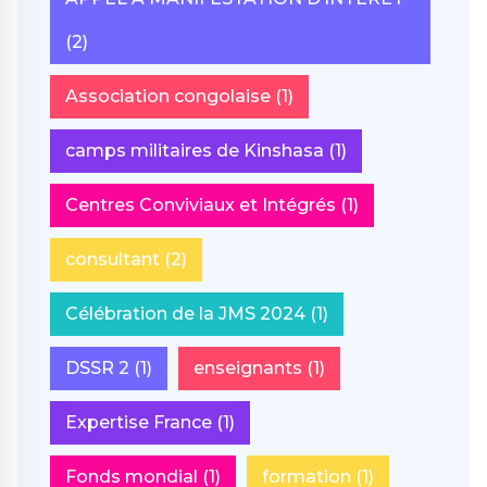
(2)
Association congolaise
(1)
camps militaires de Kinshasa
(1)
Centres Conviviaux et Intégrés
(1)
consultant
(2)
Célébration de la JMS 2024
(1)
DSSR 2
(1)
enseignants
(1)
Expertise France
(1)
Fonds mondial
(1)
formation
(1)