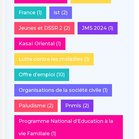
France
(1)
ist
(2)
Jeunes et DSSR 2
(2)
JMS 2024
(1)
Kasaï Oriental
(1)
Lutte contre les maladies
(1)
Offre d’emploi
(10)
Organisations de la société civile
(1)
Paludisme
(2)
Pnmls
(2)
Programme National d’Education à la
vie Familiale
(1)