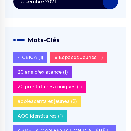
décembre 2021
Mots-Clés
4 CEICA
(1)
8 Espaces Jeunes
(1)
20 ans d'existence
(1)
20 prestataires cliniques
(1)
adolescents et jeunes
(2)
AOC identitaires
(1)
APPEL À MANIFESTATION D’INTÉRÊT