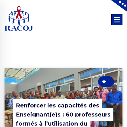
Skip
to
content
Tout ce que l’on fait pour les jeunes, sans les jeunes est contre les jeun
0
Renforcer les capacités des
Enseignant(e)s : 60 professeurs
formés à l’utilisation du