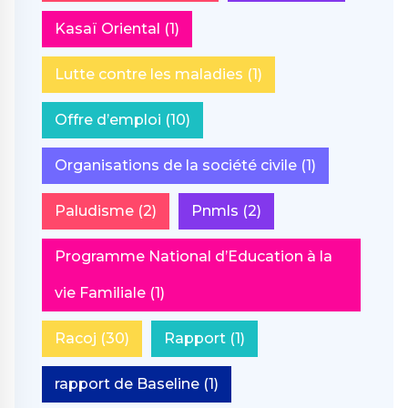
Kasaï Oriental
(1)
Lutte contre les maladies
(1)
Offre d’emploi
(10)
Organisations de la société civile
(1)
Paludisme
(2)
Pnmls
(2)
Programme National d’Education à la
vie Familiale
(1)
Racoj
(30)
Rapport
(1)
rapport de Baseline
(1)