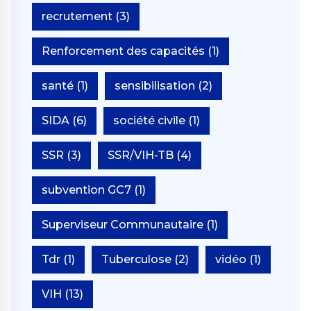
recrutement
(3)
Renforcement des capacités
(1)
santé
(1)
sensibilisation
(2)
SIDA
(6)
société civile
(1)
SSR
(3)
SSR/VIH-TB
(4)
subvention GC7
(1)
Superviseur Communautaire
(1)
Tdr
(1)
Tuberculose
(2)
vidéo
(1)
VIH
(13)