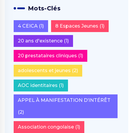
Mots-Clés
4 CEICA
(1)
8 Espaces Jeunes
(1)
20 ans d'existence
(1)
20 prestataires cliniques
(1)
adolescents et jeunes
(2)
AOC identitaires
(1)
APPEL À MANIFESTATION D’INTÉRÊT
(2)
Association congolaise
(1)